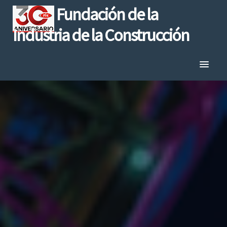
Fundación de la
Industria de la Construcción
Inicio
Quienes Somos
Diplomados I+D+i
Organismo Certificador
Validación Empresarial
Información
Aviso de Privacidad